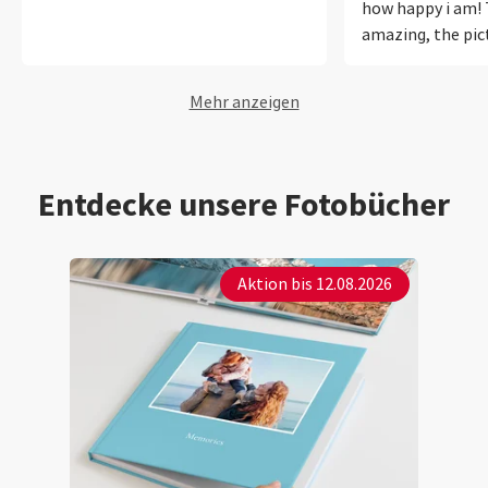
how happy i am! T
amazing, the pict
colors as they sh
totally recomme
Mehr anzeigen
very much for th
delivery, and ama
Entdecke unsere Fotobücher
Aktion bis 12.08.2026