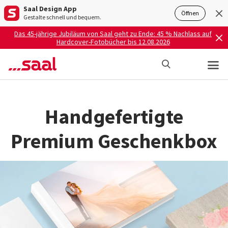
Saal Design App
Öffnen
Gestalte schnell und bequem.
Das 45-jährige Jubiläum von Saal geht zu Ende: 45 % Nachlass auf
Hardcover-Fotobücher bis 12.08.2026
Handgefertigte
Premium Geschenkbox