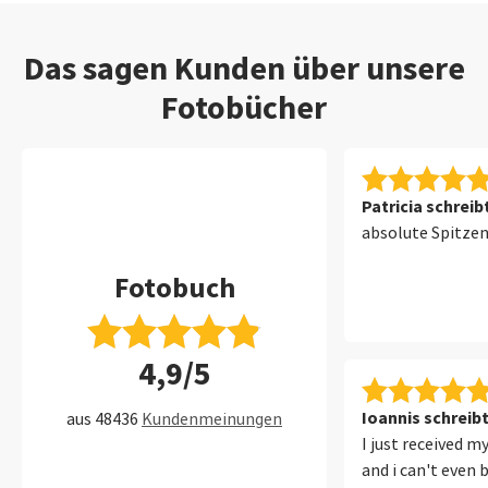
Das sagen Kunden über unsere
Fotobücher
Patricia schreib
absolute Spitze
Fotobuch
4,9/5
Ioannis schreib
aus 48436
Kundenmeinungen
I just received m
and i can't even 