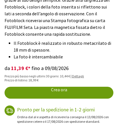
grazie al suo design semplice. Grazie alla larghezza del
Fotoblock, i colori della foto inserita si riflettono sui
lati a seconda dell’angolo di osservazione. Con il
Fotoblock riceverai una Stampa fotografica su carta
FUJIFILM Seta. La piastra magnetica fissata dietro il
Fotoblock consente una rapida sostituzione.
Il Fotoblock è realizzato in robusto metacrilato di
18 mm di spessore.
La foto è intercambiabile
11,39 €*
da
fino a 09/08/2026
Prezzo più basso negli ultimi 30 giorni: 10,44 € |
Dettagli
Prezzo di listino: 18,99 €
Crea ora
Pronto per la spedizione in 1-2 giorni
Ordina dal al e aspetta di ricevere la consegna il 13/08/2026 con
spedizione celere o il 17/08/2026 con spedizione standard.