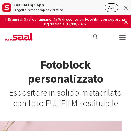
Saal Design App
Apri
Progetta in modo rapido e pratico.
I 45 anni di Saal continuano: 45% di sconto sui Fotolibri con copertina
rigida fino al 12/08/2026
Fotoblock
personalizzato
Espositore in solido metacrilato
con foto FUJIFILM sostituibile