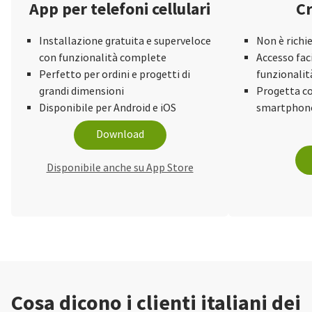
App per telefoni cellulari
Cr
Installazione gratuita e superveloce
Non è richi
con funzionalità complete
Accesso faci
Perfetto per ordini e progetti di
funzionalit
grandi dimensioni
Progetta co
Disponibile per Android e iOS
smartphone
Download
Disponibile anche su App Store
Cosa dicono i clienti italiani dei