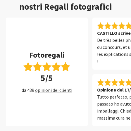
nostri Regali fotografici
CASTILLO scrive 
De très belles ph
du concours, et u
Fotoregali
les explications 
!
5/5
Opinione del 17
da 439
opinioni dei clienti
Tutto perfetto, p
passato ho avuto
imballaggi. Chie
massima cura nel
prova di lungo tr