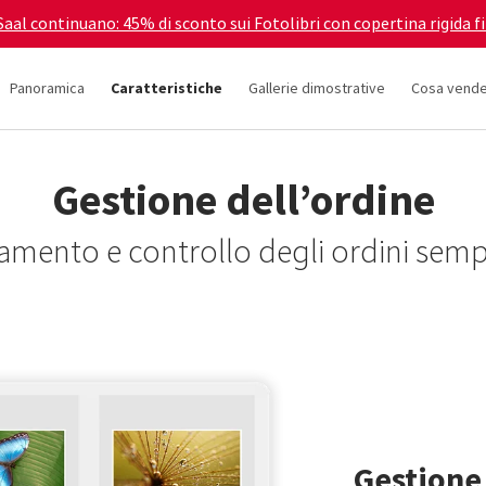
 Saal continuano: 45% di sconto sui Fotolibri con copertina rigida f
Panoramica
Caratteristiche
Gallerie dimostrative
Cosa vend
Gestione dell’ordine
amento e controllo degli ordini sempl
Gestione 