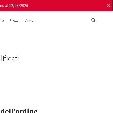
ino al 12/08/2026
ere
Prezzi
Aiuto
ificati
dell’ordine