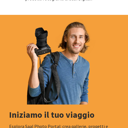
Iniziamo il tuo viaggio
Esplora Saal Photo Portal: crea gallerie, progetti e