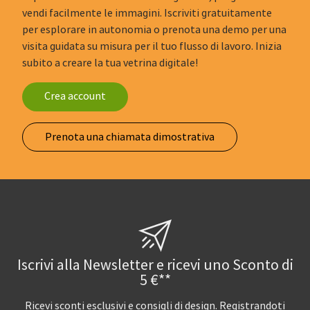
vendi facilmente le immagini. Iscriviti gratuitamente
per esplorare in autonomia o prenota una demo per una
visita guidata su misura per il tuo flusso di lavoro. Inizia
subito a creare la tua vetrina digitale!
Crea account
Prenota una chiamata dimostrativa
Iscrivi alla Newsletter e ricevi uno Sconto di
5 €**
Ricevi sconti esclusivi e consigli di design. Registrandoti