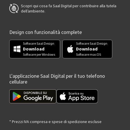
Scopri qui cosa fa Saal Digital per contribuire alla tutela
dell’ambiente.
Design con funzionalità complete
Software Saal Design
Software Saal Design
Download
Download
Software per Windows
Software macOS
L'applicazione Saal Digital per il tuo telefono
cellulare
* Prezzi IVA compresa e spese di spedizione escluse