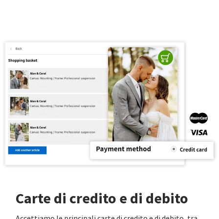
Carte di credito e di debito
Accettiamo le principali carte di credito e di debito, tra