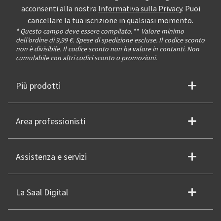
acconsenti alla nostra
Informativa sulla Privacy
. Puoi
cancellare la tua iscrizione in qualsiasi momento.
* Questo campo deve essere compilato.
**
Valore minimo
dell’ordine di 9,99 €. Spese di spedizione escluse. Il codice sconto
non è divisibile. Il codice sconto non ha valore in contanti. Non
cumulabile con altri codici sconto o promozioni.
Più prodotti
Area professionisti
Assistenza e servizi
La Saal Digital