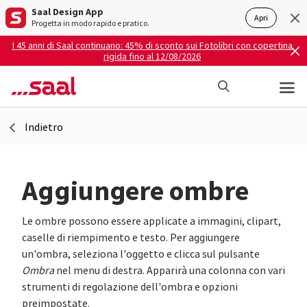
Saal Design App
Apri
Progetta in modo rapido e pratico.
I 45 anni di Saal continuano: 45% di sconto sui Fotolibri con copertina
rigida fino al 12/08/2026
Indietro
Aggiungere ombre
Le ombre possono essere applicate a immagini, clipart,
caselle di riempimento e testo. Per aggiungere
un'ombra, seleziona l'oggetto e clicca sul pulsante
Ombra
nel menu di destra. Apparirà una colonna con vari
strumenti di regolazione dell'ombra e opzioni
preimpostate.