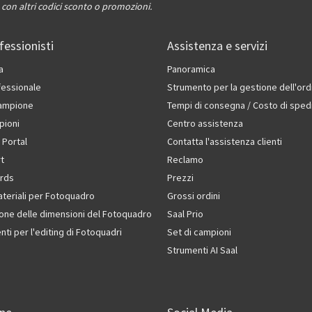
con altri codici sconto o promozioni.
fessionisti
Assistenza e servizi
a
Panoramica
fessionale
Strumento per la gestione dell'ord
campione
Tempi di consegna / Costo di sped
pioni
Centro assistenza
 Portal
Contatta l'assistenza clienti
rt
Reclamo
rds
Prezzi
ateriali per Fotoquadro
Grossi ordini
one delle dimensioni del Fotoquadro
Saal Prio
ti per l'editing di Fotoquadri
Set di campioni
Strumenti AI Saal