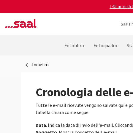
I 45 anni di
Saal P
Fotolibro
Fotoquadro
St
Indietro
Cronologia delle e
Tutte le e-mail ricevute vengono salvate qui e 
tabella chiara come segue:
Data
. Indica la data di invio dell'e-mail. Clicca
Soggetto
. Mostra l'oggetto dell'e-mail.