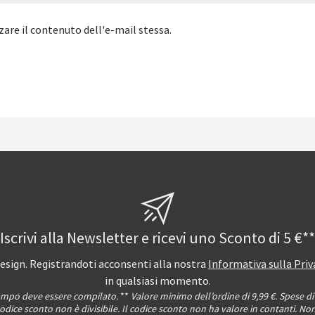
zare il contenuto dell'e-mail stessa.
Iscrivi alla Newsletter e ricevi uno Sconto di 5 €**
i design. Registrandoti acconsenti alla nostra
Informativa sulla Priv
in qualsiasi momento.
ampo deve essere compilato.
**
Valore minimo dell’ordine di 9,99 €. Spese d
 codice sconto non è divisibile. Il codice sconto non ha valore in contanti. No