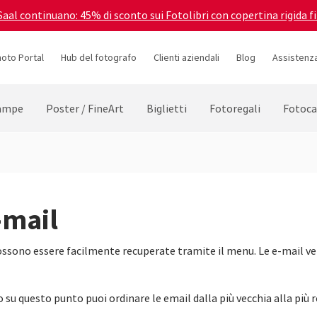
 Saal continuano: 45% di sconto sui Fotolibri con copertina rigida f
hoto Portal
Hub del fotografo
Clienti aziendali
Blog
Assistenza
ampe
Poster / FineArt
Biglietti
Fotoregali
Fotoca
-mail
possono essere facilmente recuperate tramite il menu. Le e-mail v
ndo su questo punto puoi ordinare le email dalla più vecchia alla più 