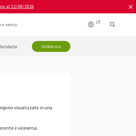
ino al 12/08/2026
IT
 e servizi
lendario
Ordina ora
engono visualizzate in una
recente e viceversa.