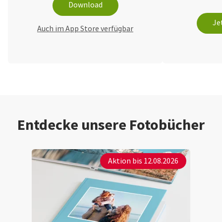
Download
Je
Auch im App Store verfügbar
Entdecke unsere Fotobücher
Aktion bis 12.08.2026