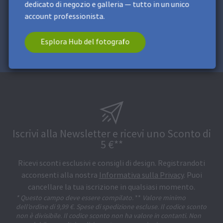
professionista.
dedicato di negozio e galleria — tutto in un unico
account professionista.
Esplora Hub del fotografo
Esplora Hub del fotografo
Iscrivi alla Newsletter e ricevi uno Sconto di
5 €**
Ricevi sconti esclusivi e consigli di design. Registrandoti
acconsenti alla nostra
Informativa sulla Privacy
. Puoi
cancellare la tua iscrizione in qualsiasi momento.
* Questo campo deve essere compilato.
**
Valore minimo
dell’ordine di 9,99 €. Spese di spedizione escluse. Il codice sconto
non è divisibile. Il codice sconto non ha valore in contanti. Non