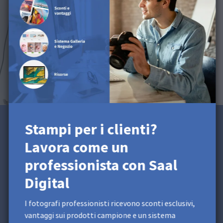
Stampi per i clienti?
Stampi per i clienti? Lavora
Lavora come un
come un professionista con
professionista con Saal
Saal Digital
Digital
I fotografi professionisti ricevono sconti esclusivi,
vantaggi sui prodotti campione e un sistema dedicato di
I fotografi professionisti ricevono sconti esclusivi,
negozio e galleria — tutto in un unico account
vantaggi sui prodotti campione e un sistema