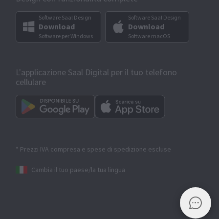
Software Saal Design
Software Saal Design
Download
Download
Software per Windows
Software macOS
L'applicazione Saal Digital per il tuo telefono
cellulare
* Prezzi IVA compresa e spese di spedizione escluse
Cambia il tuo paese/la tua lingua