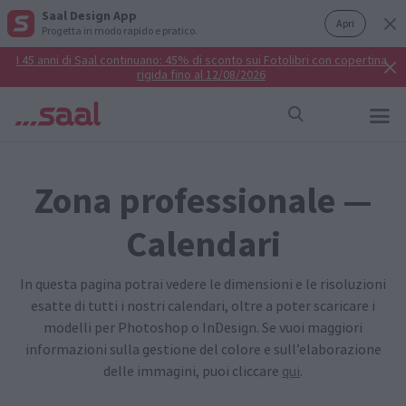
Saal Design App
Apri
Progetta in modo rapido e pratico.
I 45 anni di Saal continuano: 45% di sconto sui Fotolibri con copertina
rigida fino al 12/08/2026
Zona professionale —
Calendari
In questa pagina potrai vedere le dimensioni e le risoluzioni
esatte di tutti i nostri calendari, oltre a poter scaricare i
modelli per Photoshop o InDesign. Se vuoi maggiori
informazioni sulla gestione del colore e sull’elaborazione
delle immagini, puoi cliccare
qui
.