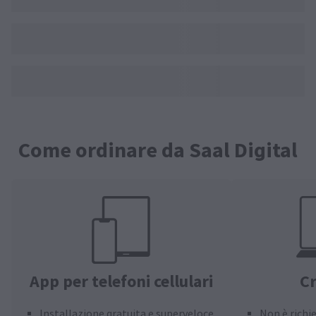
Come ordinare da Saal Digital
App per telefoni cellulari
Cr
Installazione gratuita e superveloce
Non è richi