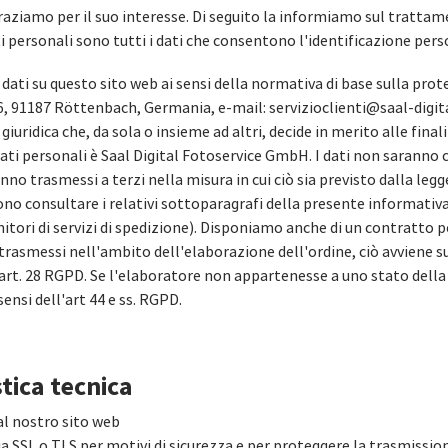
graziamo per il suo interesse. Di seguito la informiamo sul trattam
ti personali sono tutti i dati che consentono l'identificazione pers
ati su questo sito web ai sensi della normativa di base sulla prote
 91187 Röttenbach, Germania, e-mail: servizioclienti@saal-digital
o giuridica che, da sola o insieme ad altri, decide in merito alle fin
 dati personali è Saal Digital Fotoservice GmbH. I dati non saranno c
anno trasmessi a terzi nella misura in cui ciò sia previsto dalla leg
sono consultare i relativi sottoparagrafi della presente informativa
nitori di servizi di spedizione). Disponiamo anche di un contratto p
 trasmessi nell'ambito dell'elaborazione dell'ordine, ciò avviene su
'art. 28 RGPD. Se l'elaboratore non appartenesse a uno stato della
sensi dell'art 44 e ss. RGPD.
stica tecnica
 al nostro sito web
ia SSL o TLS per motivi di sicurezza e per proteggere la trasmission