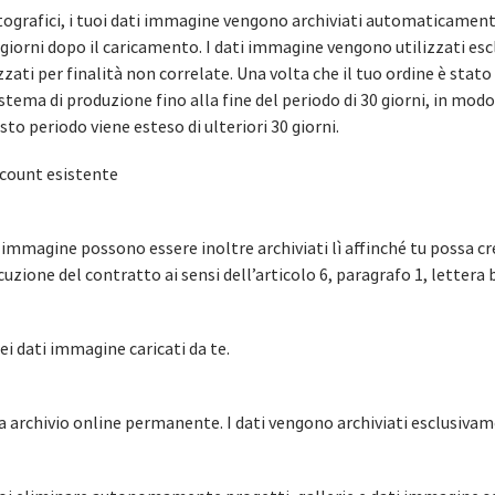
fotografici, i tuoi dati immagine vengono archiviati automaticament
30 giorni dopo il caricamento. I dati immagine vengono utilizzati es
zati per finalità non correlate. Una volta che il tuo ordine è stat
tema di produzione fino alla fine del periodo di 30 giorni, in modo
sto periodo viene esteso di ulteriori 30 giorni.
ccount esistente
i immagine possono essere inoltre archiviati lì affinché tu possa cre
uzione del contratto ai sensi dell’articolo 6, paragrafo 1, lettera 
i dati immagine caricati da te.
 archivio online permanente. I dati vengono archiviati esclusivame