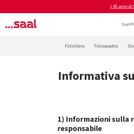
I 45 anni di
Saal P
Fotolibro
Fotoquadro
St
Informativa su
1) Informazioni sulla r
responsabile