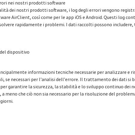
rori nei nostri prodotti software
nalità dei nostri prodotti software, i log degli errori vengono regi
ftware AirClient, così come per le app iOS e Android. Questi log c
risolvere rapidamente i problemi. I dati raccolti possono includere, t
del dispositivo
ncipalmente informazioni tecniche necessarie per analizzare e risolv
 se necessari per l'analisi dell'errore. Il trattamento dei dati si 
R, per garantire la sicurezza, la stabilità e lo sviluppo continuo dei
 a meno che ciò non sia necessario per la risoluzione del problema
giorni.