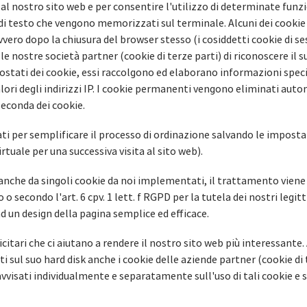
 al nostro sito web e per consentire l'utilizzo di determinate funzi
le di testo che vengono memorizzati sul terminale. Alcuni dei cookie
vero dopo la chiusura del browser stesso (i cosiddetti cookie di se
e nostre società partner (cookie di terze parti) di riconoscere il 
tati dei cookie, essi raccolgono ed elaborano informazioni specif
alori degli indirizzi IP. I cookie permanenti vengono eliminati au
seconda dei cookie.
zati per semplificare il processo di ordinazione salvando le impost
rtuale per una successiva visita al sito web).
anche da singoli cookie da noi implementati, il trattamento viene e
 secondo l'art. 6 cpv. 1 lett. f RGPD per la tutela dei nostri legitt
ad un design della pagina semplice ed efficace.
tari che ci aiutano a rendere il nostro sito web più interessante. 
sul suo hard disk anche i cookie delle aziende partner (cookie di t
avvisati individualmente e separatamente sull'uso di tali cookie e 