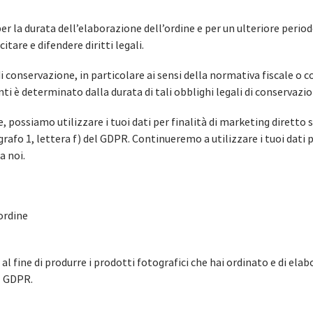
er la durata dell’elaborazione dell’ordine e per un ulteriore period
itare e difendere diritti legali.
di conservazione, in particolare ai sensi della normativa fiscale o c
 è determinato dalla durata di tali obblighi legali di conservazione
, possiamo utilizzare i tuoi dati per finalità di marketing diretto 
agrafo 1, lettera f) del GDPR. Continueremo a utilizzare i tuoi dati 
a noi.
ordine
l fine di produrre i prodotti fotografici che hai ordinato e di elabo
el GDPR.