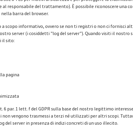
te al responsabile del trattamento). È possibile riconoscere una c
 nella barra del browser.
o a scopo informativo, ovvero se non ti registri o non ci fornisci a
stro server (i cosiddetti "log del server"). Quando visiti il nostro 
il sito:
lla pagina
onimizzata
t. 6 par. 1 lett. f del GDPR sulla base del nostro legittimo interesse
 non vengono trasmessi a terzi né utilizzati per altri scopi. Tuttavia
g del server in presenza di indizi concreti di un uso illecito.