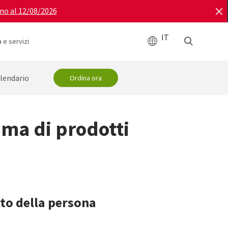
ino al 12/08/2026
IT
 e servizi
lendario
Ordina ora
mma di prodotti
atto della persona