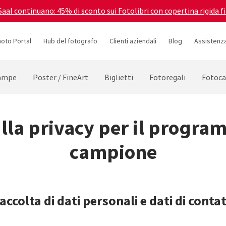
 Saal continuano: 45% di sconto sui Fotolibri con copertina rigida f
hoto Portal
Hub del fotografo
Clienti aziendali
Blog
Assistenza
ampe
Poster / FineArt
Biglietti
Fotoregali
Fotoca
lla privacy per il progra
campione
accolta di dati personali e dati di cont