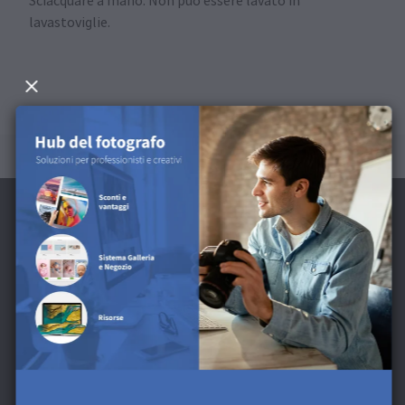
Sciacquare a mano. Non può essere lavato in
lavastoviglie.
Iscrivi alla Newsletter e ricevi uno Sconto di
5 €**
Ricevi sconti esclusivi e consigli di design. Registrandoti
acconsenti alla nostra
Informativa sulla Privacy
. Puoi
cancellare la tua iscrizione in qualsiasi momento.