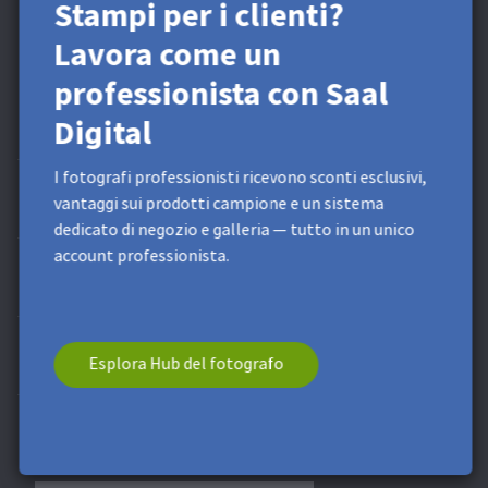
* Questo campo deve essere compilato.
**
Valore minimo
Stampi per i clienti?
dell’ordine di 9,99 €. Spese di spedizione escluse. Il codice sconto
non è divisibile. Il codice sconto non ha valore in contanti. Non
Lavora come un
cumulabile con altri codici sconto o promozioni.
professionista con Saal
Più prodotti
Digital
I fotografi professionisti ricevono sconti esclusivi,
Area professionisti
vantaggi sui prodotti campione e un sistema
dedicato di negozio e galleria — tutto in un unico
account professionista.
Assistenza e servizi
La Saal Digital
Esplora Hub del fotografo
Metodi di pagamento