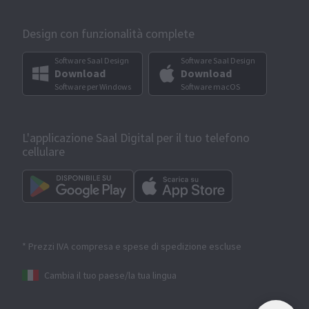
Design con funzionalità complete
Software Saal Design
Software Saal Design
Download
Download
Software per Windows
Software macOS
L'applicazione Saal Digital per il tuo telefono
cellulare
* Prezzi IVA compresa e spese di spedizione escluse
Cambia il tuo paese/la tua lingua