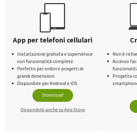
App per telefoni cellulari
Cr
Installazione gratuita e superveloce
Non è richi
con funzionalità complete
Accesso faci
Perfetto per ordini e progetti di
funzionalit
grandi dimensioni
Progetta co
Disponibile per Android e iOS
smartphone
Download
Disponibile anche su App Store