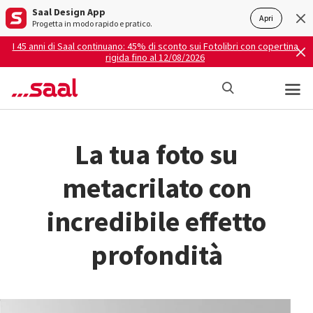
Saal Design App
Apri
Progetta in modo rapido e pratico.
I 45 anni di Saal continuano: 45% di sconto sui Fotolibri con copertina
rigida fino al 12/08/2026
La tua foto su
metacrilato con
incredibile effetto
profondità