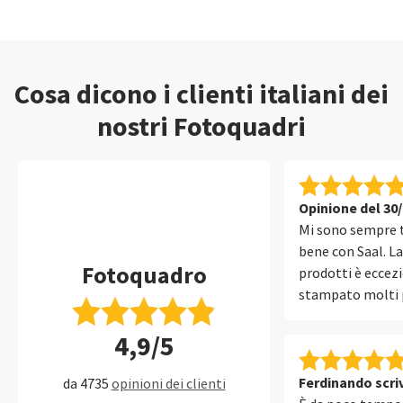
Cosa dicono i clienti italiani dei
nostri Fotoquadri
Opinione del 30
Mi sono sempre 
bene con Saal. La
Fotoquadro
prodotti è eccez
stampato molti 
singole, Fine Art
4,9/5
fotolibri. Sono u
professionista e 
scelta numero 1
Ferdinando scriv
da 4735
opinioni dei clienti
realizzare stamp