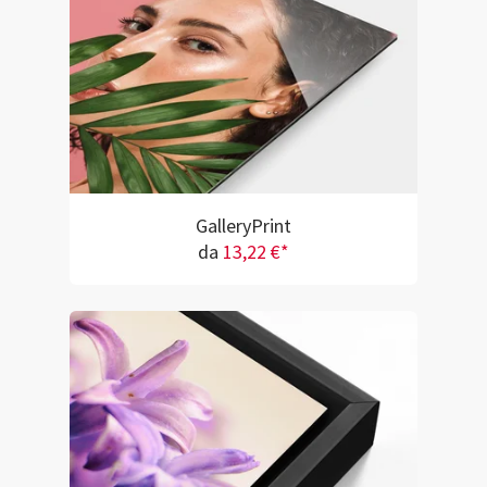
GalleryPrint
da
13,22 €*