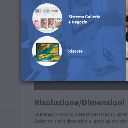
Risoluzione/Dimensioni
Le immagini devono avere la corretta risoluzion
Assicurati che le dimensioni e la risoluzione sian