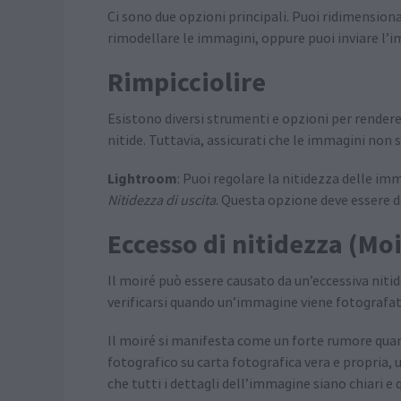
Ci sono due opzioni principali. Puoi ridimensi
rimodellare le immagini, oppure puoi inviare l’i
Rimpicciolire
Esistono diversi strumenti e opzioni per rendere 
nitide. Tuttavia, assicurati che le immagini non s
Lightroom
: Puoi regolare la nitidezza delle im
Nitidezza di uscita
. Questa opzione deve essere d
Eccesso di nitidezza (Mo
Il moiré può essere causato da un’eccessiva nitid
verificarsi quando un’immagine viene fotografa
Il moiré si manifesta come un forte rumore qua
fotografico su carta fotografica vera e propria,
che tutti i dettagli dell’immagine siano chiari 