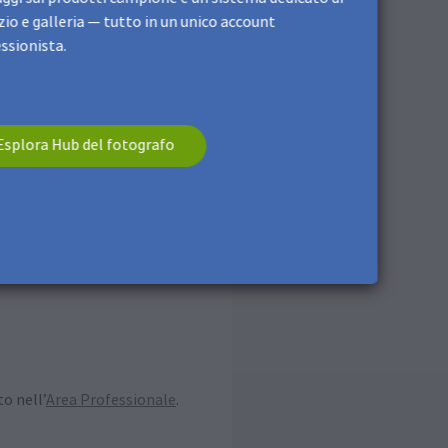
io e galleria — tutto in un unico account
ssionista.
Esplora Hub del fotografo
o nell’
Area Professionale
.