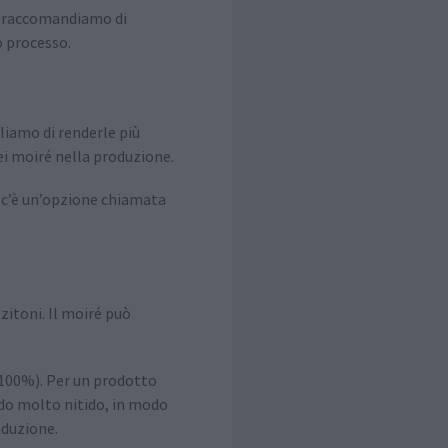
ti raccomandiamo di
o processo.
gliamo di renderle più
dei moiré nella produzione.
, c’è un’opzione chiamata
zitoni. Il moiré può
 100%). Per un prodotto
modo molto nitido, in modo
oduzione.