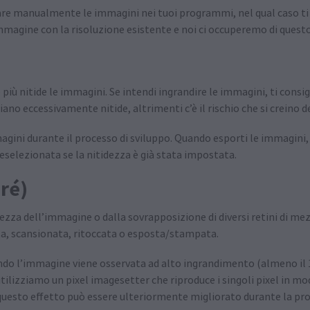
onare manualmente le immagini nei tuoi programmi, nel qual caso 
mmagine con la risoluzione esistente e noi ci occuperemo di quest
più nitide le immagini. Se intendi ingrandire le immagini, ti consi
iano eccessivamente nitide, altrimenti c’è il rischio che si creino 
magini durante il processo di sviluppo. Quando esporti le immagini
eselezionata se la nitidezza è già stata impostata.
iré)
ezza dell’immagine o dalla sovrapposizione di diversi retini di mez
ta, scansionata, ritoccata o esposta/stampata.
ndo l’immagine viene osservata ad alto ingrandimento (almeno il
 utilizziamo un pixel imagesetter che riproduce i singoli pixel in 
e questo effetto può essere ulteriormente migliorato durante la pr