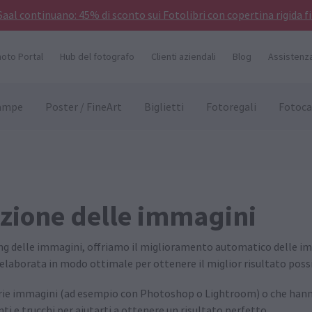
 Saal continuano: 45% di sconto sui Fotolibri con copertina rigida f
hoto Portal
Hub del fotografo
Clienti aziendali
Blog
Assistenza
ampe
Poster / FineArt
Biglietti
Fotoregali
Fotoca
azione delle immagini
ting delle immagini, offriamo il miglioramento automatico delle i
laborata in modo ottimale per ottenere il miglior risultato possi
oprie immagini (ad esempio con Photoshop o Lightroom) o che hann
i e trucchi per aiutarti a ottenere un risultato perfetto.