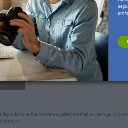
negoz
profe
e di produzione. Puoi trovare queste informazioni per ogni prodott
o corrette.