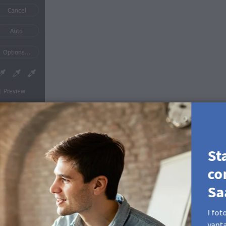
St
co
vono essere ben distribuiti e presenti in tutte le aree:
Sa
I fot
vanta