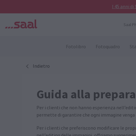
I 45 anni di
Saal P
Fotolibro
Fotoquadro
St
Indietro
Guida alla prepar
Per i clienti che non hanno esperienza nell’edi
permette di garantire che ogni immagine venga e
Per i clienti che preferiscono modificare le pr
nell’editing delle immagini, offriamo suggeriment