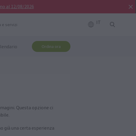
ino al 12/08/2026
IT
 e servizi
lendario
Ordina ora
mmagini. Questa opzione ci
bile.
o già una certa esperienza